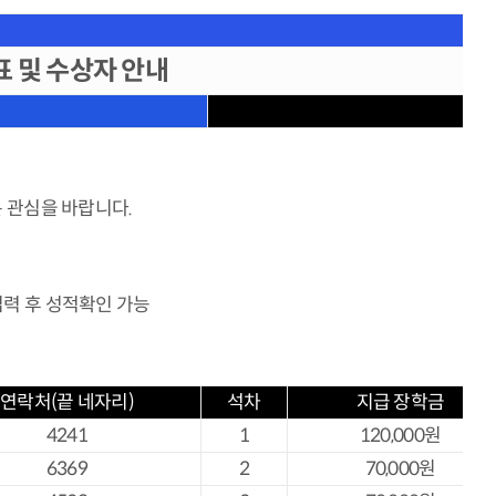
표 및 수상자 안내
 관심을 바랍니다.
입력 후 성적확인 가능
연락처(끝 네자리)
석차
지급 장학금
4241
1
120,000
원
6369
2
70,000
원