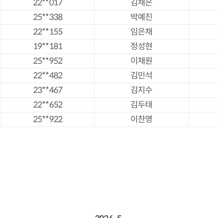
22**017
김채은
25**338
박예진
22**155
임은채
19**181
정성현
25**952
이채원
22**482
김민석
23**467
김지수
22**652
김두태
25**922
이찬영