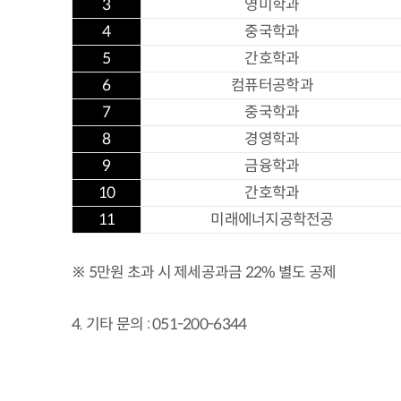
3
영미학과
4
중국학과
5
간호학과
6
컴퓨터공학과
7
중국학과
8
경영학과
9
금융학과
10
간호학과
11
미래에너지공학전공
※ 5만원 초과 시 제세공과금 22% 별도 공제
4. 기타 문의 : 051-200-6344